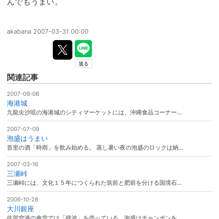
んでもうまい。
akabana
2007-03-31 00:00
関連記事
2007-09-08
海港城
九龍尖沙咀の海港城のシティマーケットには、沖縄食品コーナー…
2007-07-09
泡盛はうまい
首里の酒「時雨」を飲み始める。 蒸し暑い夜の泡盛のロックは納…
2007-03-16
三瀬峠
三瀬峠には、文化１５年につくられた筑前と肥前を分ける国境石…
2006-10-28
大川銀座
佐賀空港の食堂では「残波」を売っている。泡盛はチャンポンを…