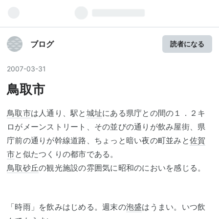
ブログ
読者になる
2007
-
03
-
31
鳥取市
鳥取市
は人通り、駅と
城址
にある県庁との間の１．２キ
ロがメーンストリート、その並びの通りが飲み屋街、県
庁前の通りが幹線道路、ちょっと暗い夜の町並みと
佐賀
市
と似たつくりの都市である。
鳥取砂丘
の観光施設の雰囲気に昭和のにおいを感じる。
「時雨」を飲みはじめる。週末の
泡盛
はうまい。いつ飲